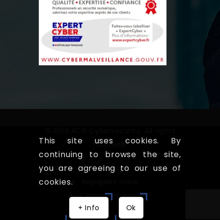
© 2019 ACG Cybersecurity. All rights
This site uses cookies. By
reserved.
continuing to browse the site,
you are agreeing to our use of
Accueil
Qui somme nous!
cookies.
Rejoignez-nous
Contactez-nous
+ Info
Ok