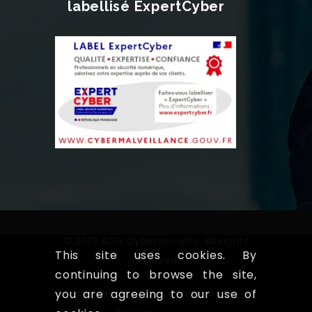
labellisé ExpertCyber
© 2019 ACG Cybersecurity. All rights
This site uses cookies. By
reserved.
continuing to browse the site,
you are agreeing to our use of
Accueil
Qui somme nous!