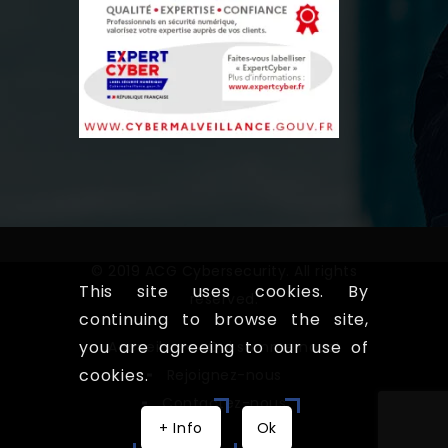
© 2019 ACG Cybersecurity. All rights
This site uses cookies. By
reserved.
continuing to browse the site,
you are agreeing to our use of
Accueil
Qui somme nous!
cookies.
Rejoignez-nous
Contactez-nous
+ Info
Ok