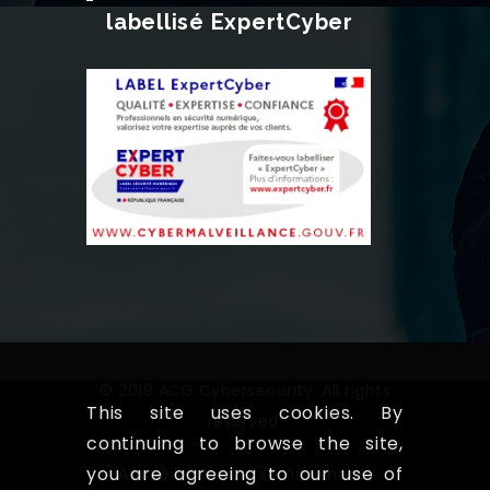
labellisé ExpertCyber
© 2019 ACG Cybersecurity. All rights
This site uses cookies. By
reserved.
continuing to browse the site,
you are agreeing to our use of
Accueil
Qui somme nous!